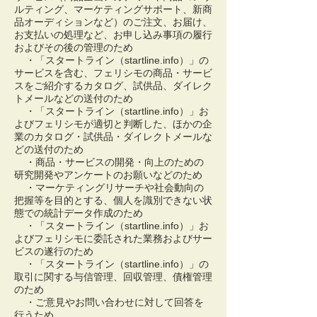
ルティング、マーケティングサポート、新商
品オーディションなど）のご注文、お届け、
お支払いの処理など、お申し込み事項の履行
およびその後の管理のため
・「スタートライン（startline.info）」の
サービスを含む、フェリシモの商品・サービ
スをご紹介するカタログ、試供品、ダイレク
トメールなどの送付のため
・「スタートライン（startline.info）」お
よびフェリシモが適切と判断した、ほかの企
業のカタログ・試供品・ダイレクトメールな
どの送付のため
・商品・サービスの開発・向上のための
研究開発やアンケートのお願いなどのため
・マーケティングリサーチや社会動向の
把握等を目的とする、個人を識別できない状
態での統計データ作成のため
・「スタートライン（startline.info）」お
よびフェリシモに委託された業務およびサー
ビスの遂行のため
・「スタートライン（startline.info）」の
取引に関する与信管理、回収管理、債権管理
のため
・ご意見やお問い合わせに対して回答を
行うため