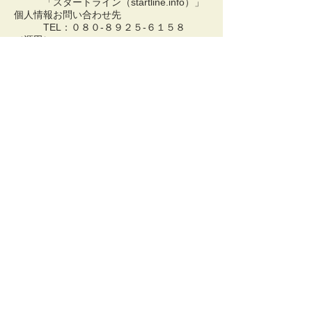
「スタートライン（startline.info）」
個人情報お問い合わせ先
TEL：０８０-８９２５-６１５８
（源田）
受付時間：月曜〜金曜 午前9時〜午
後5時（土日祝はお休みです）
5. その他
①フェリシモは、取得した個人情報のよ
り適切な運用を図るため、公表事項、開示等
の手続きについて、予告なく変更することが
あります。
②フェリシモ個人情報保護理念およびフ
ェリシモ個人情報保護方針については、フェ
リシモウェブサイト
（
http://feli.jp/s/privacy
）で公表していま
す。
こちら
でご確認ください。
③ウェブサイト上のサービスを提供する
ため、クッキー・ウェブビーコンその他の類
似技術を使用する場合があります。 クッキ
ーの使用、興味・行動ターゲティング広告に
ついては
こちら
をご覧ください。